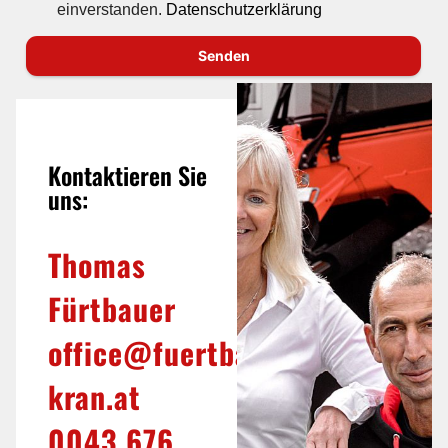
einverstanden.
Datenschutzerklärung
Senden
Kontaktieren Sie
uns:
Thomas
Fürtbauer
office@fuertbauer-
kran.at
0043 676