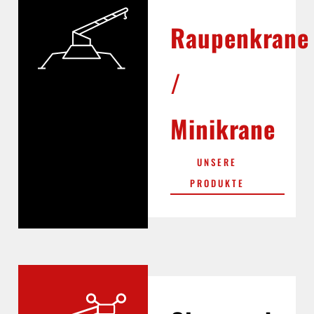
Raupenkrane
/
Minikrane
UNSERE
PRODUKTE