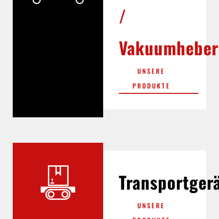
/
Vakuumheber
UNSERE
PRODUKTE
Transportger
UNSERE