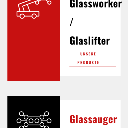
Glassworker
/
Glaslifter
UNSERE
PRODUKTE
Glassauger